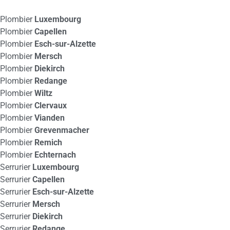
Plombier
Luxembourg
Plombier
Capellen
Plombier
Esch-sur-Alzette
Plombier
Mersch
Plombier
Diekirch
Plombier
Redange
Plombier
Wiltz
Plombier
Clervaux
Plombier
Vianden
Plombier
Grevenmacher
Plombier
Remich
Plombier
Echternach
Serrurier
Luxembourg
Serrurier
Capellen
Serrurier
Esch-sur-Alzette
Serrurier
Mersch
Serrurier
Diekirch
Serrurier
Redange