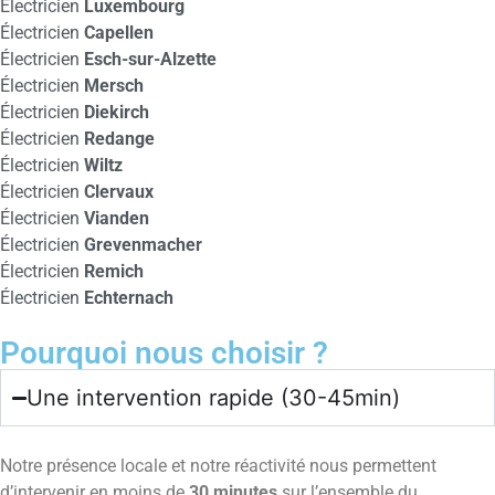
Électricien
Luxembourg
Électricien
Capellen
Électricien
Esch-sur-Alzette
Électricien
Mersch
Électricien
Diekirch
Électricien
Redange
Électricien
Wiltz
Électricien
Clervaux
Électricien
Vianden
Électricien
Grevenmacher
Électricien
Remich
Électricien
Echternach
Pourquoi nous choisir ?
Une intervention rapide (30-45min)
Notre présence locale et notre réactivité nous permettent
d’intervenir en moins de
30 minutes
sur l’ensemble du