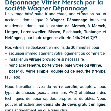
Dépannage Vitrier Mersch par la
société Wagner Dépannage
Un vitrage brisé suite à une chute, une effraction ou un
accident domestique ?
Wagner Dépannage
intervient
rapidement dans tout le
canton de Mersch
, à
Mersch
,
Lintgen
,
Lorentzweiler
,
Bissen
,
Fischbach
,
Tuntange
et
Heffingen
, pour toute
urgence vitrerie 24h/24 et 7j/7
.
Nos vitriers se déplacent en moins de 30 minutes pour :
– sécuriser immédiatement votre logement ou commerce,
– installer un
vitrage provisoire
si nécessaire,
– remplacer
fenêtre, porte vitrée, baie vitrée ou vitrine
,
– poser du
verre simple, double ou de sécurité
(trempé,
feuilleté).
Nous travaillons avec du
verre certifié
, adapté à tous
types de châssis (bois, aluminium, PVC) et utilisons des
techniques de pose rapides, propres et durables. Vous
pouvez effectuer une
demande de devis gratuit en ligne
,
sans engagement, en quelques clics.