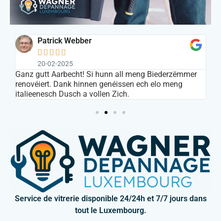
Patrick Webber





20-02-2025
s
Ganz gutt Aarbecht! Si hunn all meng Biederzëmmer
In
renovéiert. Dank hinnen genéissen ech elo meng
ar
italieenesch Dusch a vollen Zich.
Service de vitrerie disponible 24/24h et 7/7 jours dans
tout le Luxembourg.