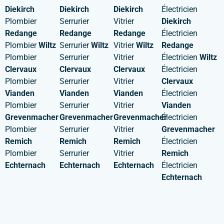
Diekirch
Diekirch
Diekirch
Électricien
Plombier
Serrurier
Vitrier
Diekirch
Redange
Redange
Redange
Électricien
Plombier
Wiltz
Serrurier
Wiltz
Vitrier
Wiltz
Redange
Plombier
Serrurier
Vitrier
Électricien
Wiltz
Clervaux
Clervaux
Clervaux
Électricien
Plombier
Serrurier
Vitrier
Clervaux
Vianden
Vianden
Vianden
Électricien
Plombier
Serrurier
Vitrier
Vianden
Grevenmacher
Grevenmacher
Grevenmacher
Électricien
Plombier
Serrurier
Vitrier
Grevenmacher
Remich
Remich
Remich
Électricien
Plombier
Serrurier
Vitrier
Remich
Echternach
Echternach
Echternach
Électricien
Echternach