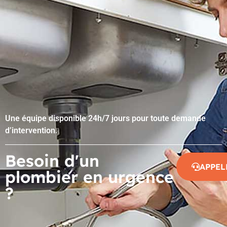
Une équipe disponible 24h/7 jours pour toute demande
d’intervention.
Besoin d'un
APPEL
plombier en urgence
?