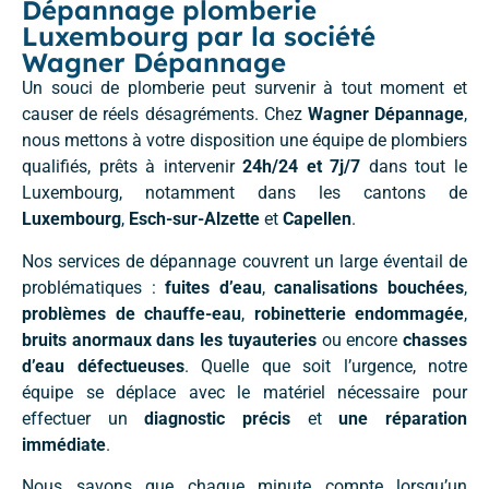
Dépannage plomberie
Luxembourg par la société
Wagner Dépannage
Un souci de plomberie peut survenir à tout moment et
causer de réels désagréments. Chez
Wagner Dépannage
,
nous mettons à votre disposition une équipe de plombiers
qualifiés, prêts à intervenir
24h/24 et 7j/7
dans tout le
Luxembourg, notamment dans les cantons de
Luxembourg
,
Esch-sur-Alzette
et
Capellen
.
Nos services de dépannage couvrent un large éventail de
problématiques :
fuites d’eau
,
canalisations bouchées
,
problèmes de chauffe-eau
,
robinetterie endommagée
,
bruits anormaux dans les tuyauteries
ou encore
chasses
d’eau défectueuses
. Quelle que soit l’urgence, notre
équipe se déplace avec le matériel nécessaire pour
effectuer un
diagnostic précis
et
une réparation
immédiate
.
Nous savons que chaque minute compte lorsqu’un