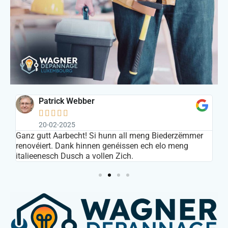
Patrick Webber





20-02-2025
s
Ganz gutt Aarbecht! Si hunn all meng Biederzëmmer
In
renovéiert. Dank hinnen genéissen ech elo meng
ar
italieenesch Dusch a vollen Zich.