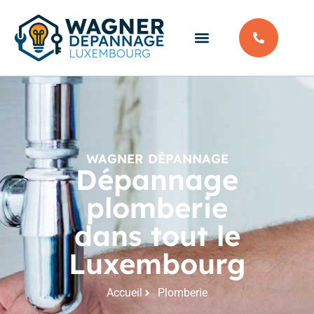
WAGNER DÉPANNAGE
Dépannage
plomberie
dans tout le
Luxembourg
Accueil
Plomberie