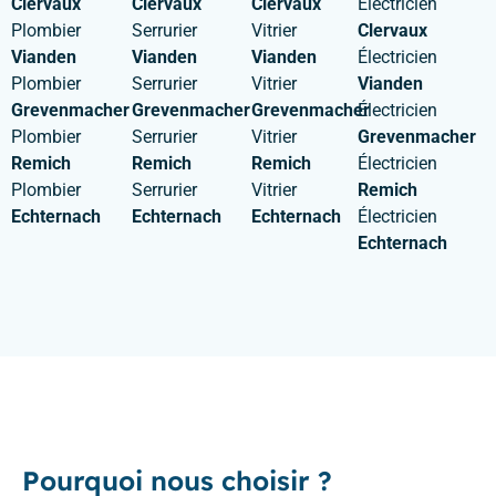
Clervaux
Clervaux
Clervaux
Électricien
Plombier
Serrurier
Vitrier
Clervaux
Vianden
Vianden
Vianden
Électricien
Plombier
Serrurier
Vitrier
Vianden
Grevenmacher
Grevenmacher
Grevenmacher
Électricien
Plombier
Serrurier
Vitrier
Grevenmacher
Remich
Remich
Remich
Électricien
Plombier
Serrurier
Vitrier
Remich
Echternach
Echternach
Echternach
Électricien
Echternach
Pourquoi nous choisir ?