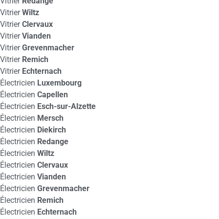
Vitrier
Redange
Vitrier
Wiltz
Vitrier
Clervaux
Vitrier
Vianden
Vitrier
Grevenmacher
Vitrier
Remich
Vitrier
Echternach
Électricien
Luxembourg
Électricien
Capellen
Électricien
Esch-sur-Alzette
Électricien
Mersch
Électricien
Diekirch
Électricien
Redange
Électricien
Wiltz
Électricien
Clervaux
Électricien
Vianden
Électricien
Grevenmacher
Électricien
Remich
Électricien
Echternach