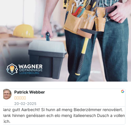
Nathan Mercier





31-01-2025
Installation de ma vitrine de magasin. Travail soigné et artisan
compétent. Je recommande.