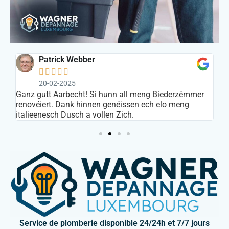
Patrick Webber





20-02-2025
s
Ganz gutt Aarbecht! Si hunn all meng Biederzëmmer
In
renovéiert. Dank hinnen genéissen ech elo meng
ar
italieenesch Dusch a vollen Zich.
Service de plomberie disponible 24/24h et 7/7 jours