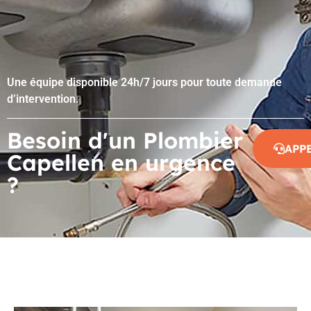
Une équipe disponible 24h/7 jours pour toute demande
d’intervention.
Besoin d'un Plombier
APP
Capellen en urgence
?