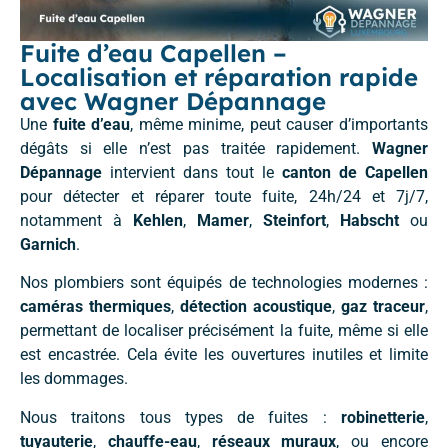
Fuite d’eau Capellen –
Localisation et réparation rapide
avec Wagner Dépannage
Une
fuite d’eau
, même minime, peut causer d’importants
dégâts si elle n’est pas traitée rapidement.
Wagner
Dépannage
intervient dans tout le
canton de Capellen
pour détecter et réparer toute fuite, 24h/24 et 7j/7,
notamment à
Kehlen
,
Mamer
,
Steinfort
,
Habscht
ou
Garnich
.
Nos plombiers sont équipés de technologies modernes :
caméras thermiques
,
détection acoustique
,
gaz traceur
,
permettant de localiser précisément la fuite, même si elle
est encastrée. Cela évite les ouvertures inutiles et limite
les dommages.
Nous traitons tous types de fuites :
robinetterie
,
tuyauterie
,
chauffe-eau
,
réseaux muraux
, ou encore