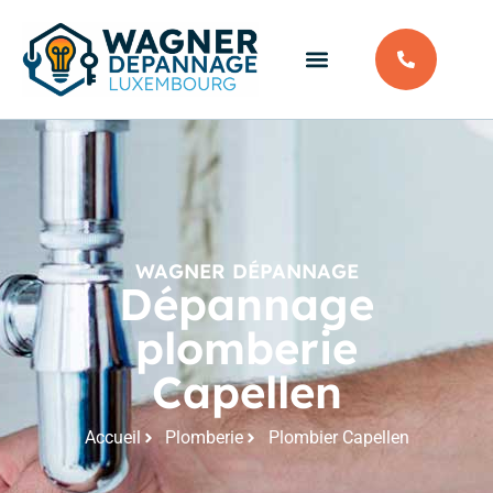
WAGNER DÉPANNAGE
Dépannage
plomberie
Capellen
Accueil
Plomberie
Plombier Capellen