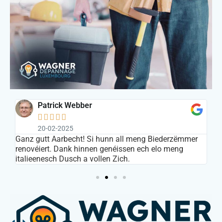
Patrick Webber





20-02-2025
s
Ganz gutt Aarbecht! Si hunn all meng Biederzëmmer
In
renovéiert. Dank hinnen genéissen ech elo meng
ar
italieenesch Dusch a vollen Zich.