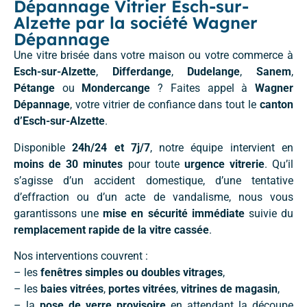
Dépannage Vitrier Esch-sur-
Alzette par la société Wagner
Dépannage
Une vitre brisée dans votre maison ou votre commerce à
Esch-sur-Alzette
,
Differdange
,
Dudelange
,
Sanem
,
Pétange
ou
Mondercange
? Faites appel à
Wagner
Dépannage
, votre vitrier de confiance dans tout le
canton
d’Esch-sur-Alzette
.
Disponible
24h/24 et 7j/7
, notre équipe intervient en
moins de 30 minutes
pour toute
urgence vitrerie
. Qu’il
s’agisse d’un accident domestique, d’une tentative
d’effraction ou d’un acte de vandalisme, nous vous
garantissons une
mise en sécurité immédiate
suivie du
remplacement rapide de la vitre cassée
.
Nos interventions couvrent :
– les
fenêtres simples ou doubles vitrages
,
– les
baies vitrées
,
portes vitrées
,
vitrines de magasin
,
– la
pose de verre provisoire
en attendant la découpe