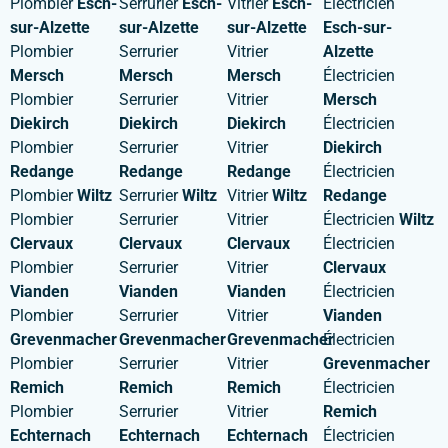
Plombier
Esch-
Serrurier
Esch-
Vitrier
Esch-
Électricien
sur-Alzette
sur-Alzette
sur-Alzette
Esch-sur-
Plombier
Serrurier
Vitrier
Alzette
Mersch
Mersch
Mersch
Électricien
Plombier
Serrurier
Vitrier
Mersch
Diekirch
Diekirch
Diekirch
Électricien
Plombier
Serrurier
Vitrier
Diekirch
Redange
Redange
Redange
Électricien
Plombier
Wiltz
Serrurier
Wiltz
Vitrier
Wiltz
Redange
Plombier
Serrurier
Vitrier
Électricien
Wiltz
Clervaux
Clervaux
Clervaux
Électricien
Plombier
Serrurier
Vitrier
Clervaux
Vianden
Vianden
Vianden
Électricien
Plombier
Serrurier
Vitrier
Vianden
Grevenmacher
Grevenmacher
Grevenmacher
Électricien
Plombier
Serrurier
Vitrier
Grevenmacher
Remich
Remich
Remich
Électricien
Plombier
Serrurier
Vitrier
Remich
Echternach
Echternach
Echternach
Électricien