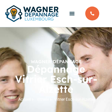
WAGNER DÉPANNAGE
Dépannage
Vitrier Esch-sur-
Alzette
Accueil
Vitrerie
Vitrier Esch-sur-Alzette