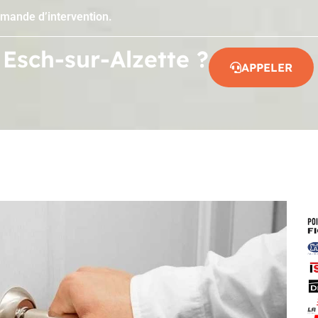
emande d’intervention.
 Esch-sur-Alzette ?
APPELER