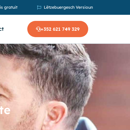
s gratuit
Lëtzebuergesch Versioun
ct
+352 621 749 329
te