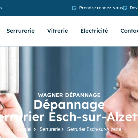
s.
Prendre rendez-vous
Devi
Serrurerie
Vitrerie
Électricité
Conta
WAGNER DÉPANNAGE
Dépannage
errurier Esch-sur-Alzet
Accueil
Serrurerie
Serrurier Esch-sur-Alzette