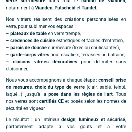
verre sur-mesure
dans tout le
canton de Vianden
,
notamment à
Vianden
,
Putscheid
et
Tandel
.
Nos vitriers réalisent des créations personnalisées en
verre, pour sublimer vos espaces :
–
plateaux de table
en verre trempé,
–
crédences de cuisine
esthétiques et faciles d’entretien,
–
parois de douche
sur-mesure (fixes ou coulissantes),
–
garde-corps vitrés
pour escaliers, terrasses ou balcons,
–
cloisons vitrées décoratives
pour délimiter sans
cloisonner.
Nous vous accompagnons à chaque étape :
conseil
,
prise
de mesures
,
choix du type de verre
(clair, sablé, teinté,
laqué…), jusqu’à la
pose dans les règles de l’art
. Tous
nos verres sont
certifiés CE
et posés selon les normes de
sécurité en vigueur.
Le résultat : un intérieur
design, lumineux et sécurisé
,
parfaitement adapté à vos goûts et à votre