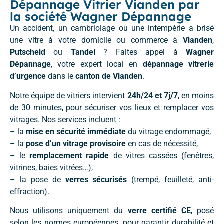
Dépannage Vitrier Vianden par
la société Wagner Dépannage
Un accident, un cambriolage ou une intempérie a brisé
une vitre à votre domicile ou commerce à
Vianden
,
Putscheid
ou
Tandel
? Faites appel à
Wagner
Dépannage
, votre expert local en
dépannage vitrerie
d’urgence
dans le
canton de Vianden
.
Notre équipe de vitriers intervient
24h/24 et 7j/7
, en moins
de 30 minutes, pour sécuriser vos lieux et remplacer vos
vitrages. Nos services incluent :
– la
mise en sécurité immédiate
du vitrage endommagé,
– la
pose d’un vitrage provisoire
en cas de nécessité,
– le
remplacement rapide
de vitres cassées (fenêtres,
vitrines, baies vitrées…),
– la pose de
verres sécurisés
(trempé, feuilleté, anti-
effraction).
Nous utilisons uniquement du
verre certifié CE
, posé
selon les normes européennes, pour garantir durabilité et