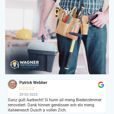
Patrick Webber





20-02-2025
s
Ganz gutt Aarbecht! Si hunn all meng Biederzëmmer
In
renovéiert. Dank hinnen genéissen ech elo meng
ar
italieenesch Dusch a vollen Zich.