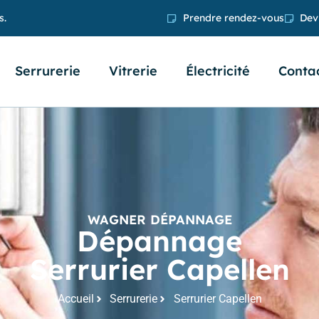
s.
Prendre rendez-vous
Devi
Serrurerie
Vitrerie
Électricité
Conta
WAGNER DÉPANNAGE
Dépannage
Serrurier Capellen
Accueil
Serrurerie
Serrurier Capellen