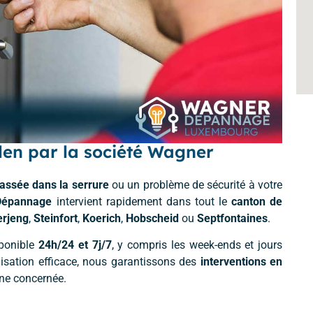
en par la société Wagner
cassée dans la serrure
ou un problème de sécurité à votre
Dépannage
intervient rapidement dans tout le
canton de
erjeng
,
Steinfort
,
Koerich
,
Hobscheid
ou
Septfontaines
.
ponible
24h/24 et 7j/7
, y compris les week-ends et jours
anisation efficace, nous garantissons des
interventions en
une concernée.