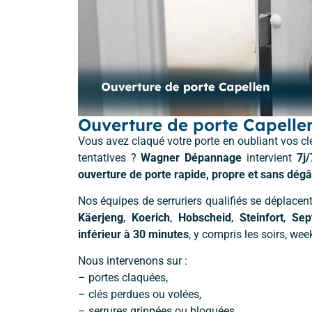
Ouverture de porte Capell
Vous avez claqué votre porte en oubliant vos clés
tentatives ?
Wagner Dépannage
intervient
7j
ouverture de porte rapide, propre et sans dégâ
Nos équipes de serruriers qualifiés se déplace
Käerjeng
,
Koerich
,
Hobscheid
,
Steinfort
,
Sep
inférieur à 30 minutes
, y compris les soirs, wee
Nous intervenons sur :
– portes claquées,
– clés perdues ou volées,
– serrures grippées ou bloquées,