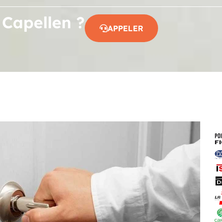
 Capellen ?
APPELER