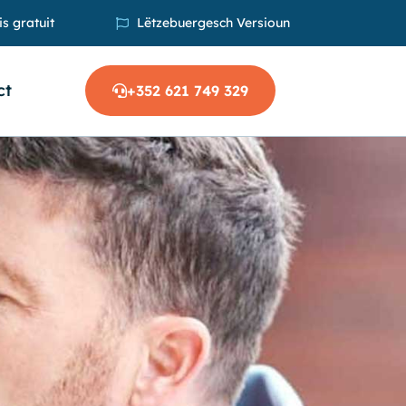
s gratuit
Lëtzebuergesch Versioun
ct
+352 621 749 329