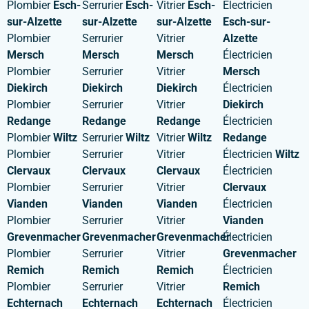
Plombier
Esch-
Serrurier
Esch-
Vitrier
Esch-
Électricien
sur-Alzette
sur-Alzette
sur-Alzette
Esch-sur-
Plombier
Serrurier
Vitrier
Alzette
Mersch
Mersch
Mersch
Électricien
Plombier
Serrurier
Vitrier
Mersch
Diekirch
Diekirch
Diekirch
Électricien
Plombier
Serrurier
Vitrier
Diekirch
Redange
Redange
Redange
Électricien
Plombier
Wiltz
Serrurier
Wiltz
Vitrier
Wiltz
Redange
Plombier
Serrurier
Vitrier
Électricien
Wiltz
Clervaux
Clervaux
Clervaux
Électricien
Plombier
Serrurier
Vitrier
Clervaux
Vianden
Vianden
Vianden
Électricien
Plombier
Serrurier
Vitrier
Vianden
Grevenmacher
Grevenmacher
Grevenmacher
Électricien
Plombier
Serrurier
Vitrier
Grevenmacher
Remich
Remich
Remich
Électricien
Plombier
Serrurier
Vitrier
Remich
Echternach
Echternach
Echternach
Électricien