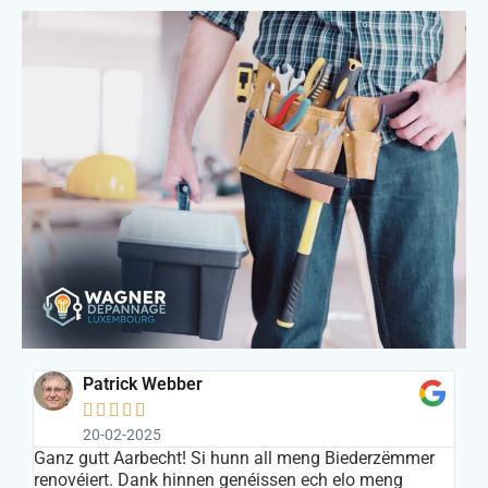
Patrick Webber





20-02-2025
s
Ganz gutt Aarbecht! Si hunn all meng Biederzëmmer
In
renovéiert. Dank hinnen genéissen ech elo meng
ar