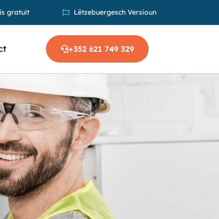
s gratuit
Lëtzebuergesch Versioun
ct
+352 621 749 329