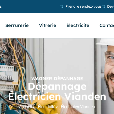
s.
Prendre rendez-vous
Devi
Serrurerie
Vitrerie
Électricité
Conta
WAGNER DÉPANNAGE
Dépannage
Électricien Vianden
Accueil
Électricité
Électricien Vianden