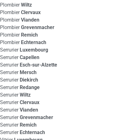
Plombier
Wiltz
Plombier
Clervaux
Plombier
Vianden
Plombier
Grevenmacher
Plombier
Remich
Plombier
Echternach
Serrurier
Luxembourg
Serrurier
Capellen
Serrurier
Esch-sur-Alzette
Serrurier
Mersch
Serrurier
Diekirch
Serrurier
Redange
Serrurier
Wiltz
Serrurier
Clervaux
Serrurier
Vianden
Serrurier
Grevenmacher
Serrurier
Remich
Serrurier
Echternach
Vitrier
Luxembourg