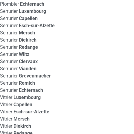
Plombier
Echternach
Serrurier
Luxembourg
Serrurier
Capellen
Serrurier
Esch-sur-Alzette
Serrurier
Mersch
Serrurier
Diekirch
Serrurier
Redange
Serrurier
Wiltz
Serrurier
Clervaux
Serrurier
Vianden
Serrurier
Grevenmacher
Serrurier
Remich
Serrurier
Echternach
Vitrier
Luxembourg
Vitrier
Capellen
Vitrier
Esch-sur-Alzette
Vitrier
Mersch
Vitrier
Diekirch
Vitrier
Redange