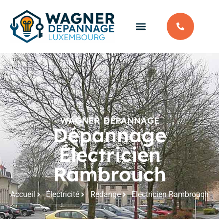
WAGNER DÉPANNAGE
Dépannage
Électricien
Rambrouch
Accueil
Électricité
Redange
Électricien Rambrouch