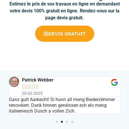
Estimez le prix de vos travaux en ligne en demandant
votre devis 100% gratuit en ligne. Rendez-vous sur la
page devis gratuit.
DEVIS GRATUIT
Patrick Webber





20-02-2025
s
Ganz gutt Aarbecht! Si hunn all meng Biederzëmmer
In
renovéiert. Dank hinnen genéissen ech elo meng
ar
italieenesch Dusch a vollen Zich.