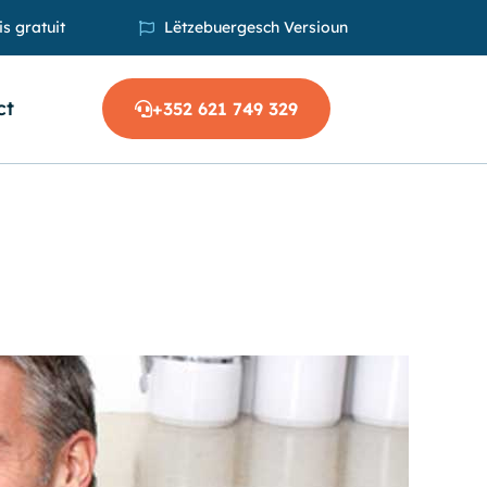
s gratuit
Lëtzebuergesch Versioun
ct
+352 621 749 329