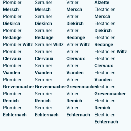
Plombier
Serrurier
Vitrier
Alzette
Mersch
Mersch
Mersch
Électricien
Plombier
Serrurier
Vitrier
Mersch
Diekirch
Diekirch
Diekirch
Électricien
Plombier
Serrurier
Vitrier
Diekirch
Redange
Redange
Redange
Électricien
Plombier
Wiltz
Serrurier
Wiltz
Vitrier
Wiltz
Redange
Plombier
Serrurier
Vitrier
Électricien
Wiltz
Clervaux
Clervaux
Clervaux
Électricien
Plombier
Serrurier
Vitrier
Clervaux
Vianden
Vianden
Vianden
Électricien
Plombier
Serrurier
Vitrier
Vianden
Grevenmacher
Grevenmacher
Grevenmacher
Électricien
Plombier
Serrurier
Vitrier
Grevenmacher
Remich
Remich
Remich
Électricien
Plombier
Serrurier
Vitrier
Remich
Echternach
Echternach
Echternach
Électricien
Echternach