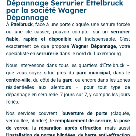
Dépannage Serrurier Ettelbruck
par la société Wagner
Dépannage
À
Ettelbruck
, face à une porte claquée, une serrure forcée
ou une clé cassée, pouvoir compter sur un
serrurier
fiable, rapide et disponible
est indispensable. C’est
exactement ce que propose
Wagner Dépannage
, votre
spécialiste en
serrurerie
dans le nord du Luxembourg.
Nous intervenons dans tous les quartiers d’Ettelbruck –
que vous soyez situé près du
parc municipal
, dans le
centre-ville
, du côté de la
gare
, ou encore dans les zones
résidentielles aux alentours – pour tout type de
dépannage en serrurerie, 7 jours sur 7, y compris les jours
fériés.
Nos services couvrent l’
ouverture de porte
(claquée,
verrouillée, blindée), le
remplacement de serrure
, la
pose
de verrou
, la
réparation après effraction
, mais aussi
l’
installation de portes blindées
, de
barre anti-effraction