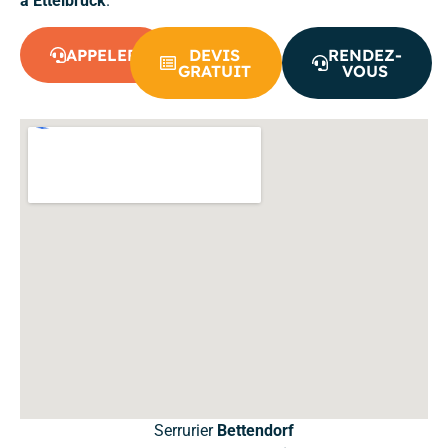
à Ettelbruck
.
APPELER
DEVIS
RENDEZ-
GRATUIT
VOUS
Serrurier
Bettendorf