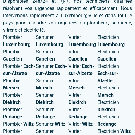
Disponibles 24h/24 et 7j/7, nos techniciens qualifiés
résolvent vos urgences rapidement et efficacement. Nous
intervenons rapidement à Luxembourg-ville et dans tout le
pays pour résoudre vos urgences en plomberie, serrurerie,
vitrerie et électricité.
Plombier
Serrurier
Vitrier
Électricien
Luxembourg
Luxembourg
Luxembourg
Luxembourg
Plombier
Serrurier
Vitrier
Électricien
Capellen
Capellen
Capellen
Capellen
Plombier
Esch-
Serrurier
Esch-
Vitrier
Esch-
Électricien
sur-Alzette
sur-Alzette
sur-Alzette
Esch-sur-
Plombier
Serrurier
Vitrier
Alzette
Mersch
Mersch
Mersch
Électricien
Plombier
Serrurier
Vitrier
Mersch
Diekirch
Diekirch
Diekirch
Électricien
Plombier
Serrurier
Vitrier
Diekirch
Redange
Redange
Redange
Électricien
Plombier
Wiltz
Serrurier
Wiltz
Vitrier
Wiltz
Redange
Plombier
Serrurier
Vitrier
Électricien
Wiltz