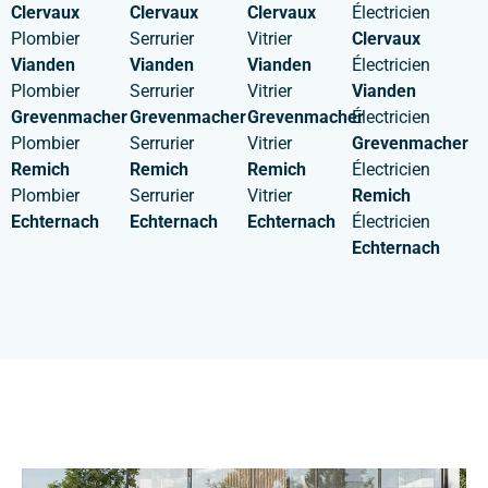
Clervaux
Clervaux
Clervaux
Électricien
Plombier
Serrurier
Vitrier
Clervaux
Vianden
Vianden
Vianden
Électricien
Plombier
Serrurier
Vitrier
Vianden
Grevenmacher
Grevenmacher
Grevenmacher
Électricien
Plombier
Serrurier
Vitrier
Grevenmacher
Remich
Remich
Remich
Électricien
Plombier
Serrurier
Vitrier
Remich
Echternach
Echternach
Echternach
Électricien
Echternach