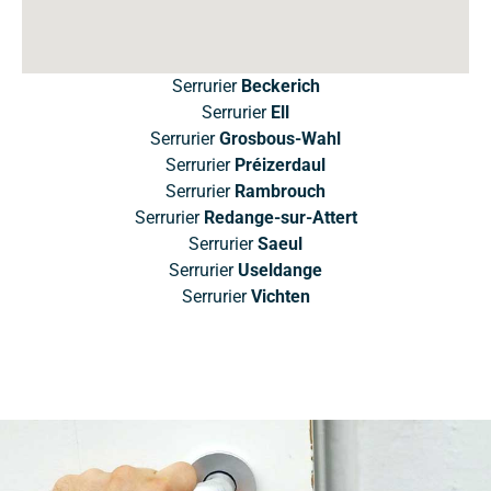
Serrurier
Beckerich
Serrurier
Ell
Serrurier
Grosbous-Wahl
Serrurier
Préizerdaul
Serrurier
Rambrouch
Serrurier
Redange-sur-Attert
Serrurier
Saeul
Serrurier
Useldange
Serrurier
Vichten