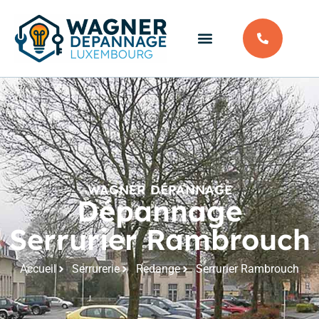
WAGNER DÉPANNAGE
Dépannage
Serrurier Rambrouch
Accueil
Serrurerie
Redange
Serrurier Rambrouch