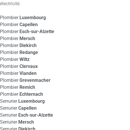
électricité.
Plombier
Luxembourg
Plombier
Capellen
Plombier
Esch-sur-Alzette
Plombier
Mersch
Plombier
Diekirch
Plombier
Redange
Plombier
Wiltz
Plombier
Clervaux
Plombier
Vianden
Plombier
Grevenmacher
Plombier
Remich
Plombier
Echternach
Serrurier
Luxembourg
Serrurier
Capellen
Serrurier
Esch-sur-Alzette
Serrurier
Mersch
Serrurier
Diekirch