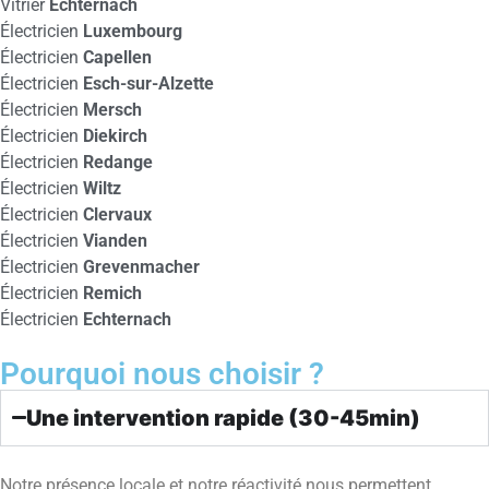
Vitrier
Echternach
Électricien
Luxembourg
Électricien
Capellen
Électricien
Esch-sur-Alzette
Électricien
Mersch
Électricien
Diekirch
Électricien
Redange
Électricien
Wiltz
Électricien
Clervaux
Électricien
Vianden
Électricien
Grevenmacher
Électricien
Remich
Électricien
Echternach
Pourquoi nous choisir ?
Une intervention rapide (30-45min)
Notre présence locale et notre réactivité nous permettent