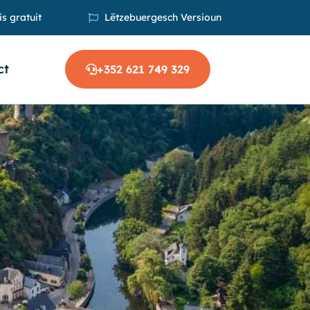
s gratuit
Lëtzebuergesch Versioun
ct
+352 621 749 329