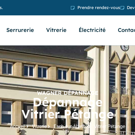
s.
Prendre rendez-vous
Devi
Serrurerie
Vitrerie
Électricité
Conta
WAGNER DÉPANNAGE
Dépannage
Vitrier Pétange
Accueil
Vitrerie
Esch-sur-Alzette
Vitrier Pétange