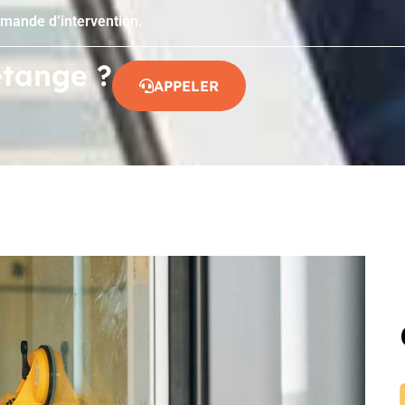
emande d’intervention.
étange ?
APPELER