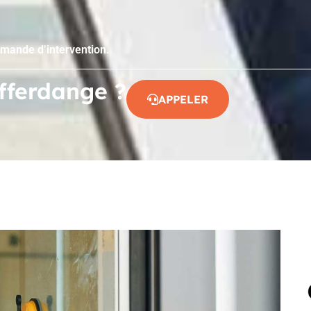
emande d’intervention.
ifferdange ?
APPELER