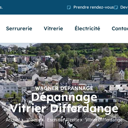
s.
Prendre rendez-vous
Devi
Serrurerie
Vitrerie
Électricité
Conta
WAGNER DÉPANNAGE
Dépannage
Vitrier Differdange
Accueil
Vitrerie
Esch-sur-Alzette
Vitrier Differdange