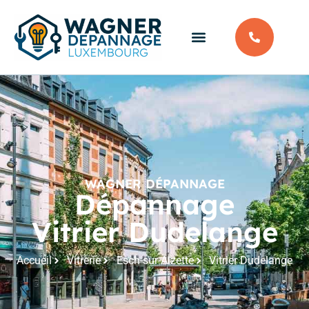
WAGNER DÉPANNAGE
Dépannage
Vitrier Dudelange
Accueil
Vitrerie
Esch-sur-Alzette
Vitrier Dudelange