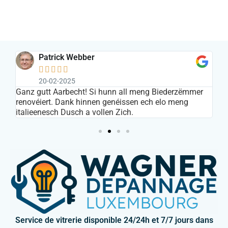
Patrick Webber





20-02-2025
s
Ganz gutt Aarbecht! Si hunn all meng Biederzëmmer
In
renovéiert. Dank hinnen genéissen ech elo meng
ar
italieenesch Dusch a vollen Zich.
Service de vitrerie disponible 24/24h et 7/7 jours dans